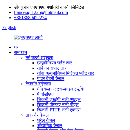
डोंगगुआन एनएचएफ मशीनरी कंपनी लिमिटेड
francesgu1225@hotmail.com
+8618689452274
English
घर
समाधान
नई ऊर्जा श्रृंखला
एल्यूमीनियम फ्लैट तार
तांबे का सपाट तार
तांबा-एल्यूमीनियम मिश्रित फ्लैट तार
पावर बैटरी केबल
टेफ्लॉन श्रृंखला
मेडिकल अल्ट्रा-फाइन ट्यूबिंग
पीवीडीएफ
चिकनी एफईपी नली एफएस
चिकनी पीएफए ​​नली पीएस
चिकनी PTFE नली एफएस
तार और केबल
घरेलू केबल
औद्योगिक केबल