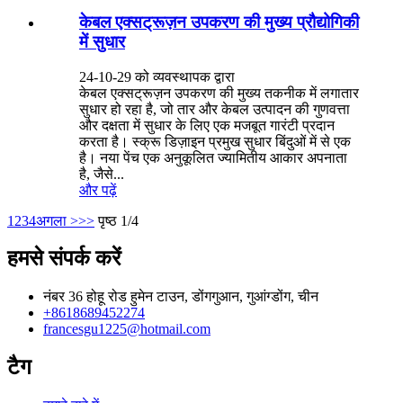
केबल एक्सट्रूज़न उपकरण की मुख्य प्रौद्योगिकी
में सुधार
24-10-29 को व्यवस्थापक द्वारा
केबल एक्सट्रूज़न उपकरण की मुख्य तकनीक में लगातार
सुधार हो रहा है, जो तार और केबल उत्पादन की गुणवत्ता
और दक्षता में सुधार के लिए एक मजबूत गारंटी प्रदान
करता है। स्क्रू डिज़ाइन प्रमुख सुधार बिंदुओं में से एक
है। नया पेंच एक अनुकूलित ज्यामितीय आकार अपनाता
है, जैसे...
और पढ़ें
1
2
3
4
अगला >
>>
पृष्ठ 1/4
हमसे संपर्क करें
नंबर 36 होहू रोड हुमेन टाउन, डोंगगुआन, गुआंग्डोंग, चीन
+8618689452274
francesgu1225@hotmail.com
टैग