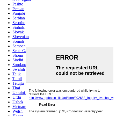
Pashto
Persian
Punjabi
Serbian
Sesotho
Sinhala
Slovak
Slovenian
Somali
Samoan
Scots Gaelic
Shona
Sindhi
Sundanese
Swahili
Tajik
Tamil
Telugu
Thai
Ukrainian
Urdu
Uzbek
Vietnamese
Welsh
Xhosa