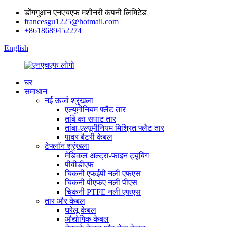
डोंगगुआन एनएचएफ मशीनरी कंपनी लिमिटेड
francesgu1225@hotmail.com
+8618689452274
English
घर
समाधान
नई ऊर्जा श्रृंखला
एल्यूमीनियम फ्लैट तार
तांबे का सपाट तार
तांबा-एल्यूमीनियम मिश्रित फ्लैट तार
पावर बैटरी केबल
टेफ्लॉन श्रृंखला
मेडिकल अल्ट्रा-फाइन ट्यूबिंग
पीवीडीएफ
चिकनी एफईपी नली एफएस
चिकनी पीएफए ​​नली पीएस
चिकनी PTFE नली एफएस
तार और केबल
घरेलू केबल
औद्योगिक केबल