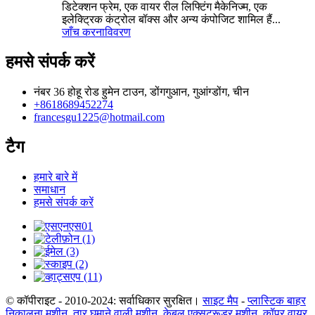
डिटेक्शन फ्रेम, एक वायर रील लिफ्टिंग मैकेनिज्म, एक
इलेक्ट्रिक कंट्रोल बॉक्स और अन्य कंपोजिट शामिल हैं...
जाँच करना
विवरण
हमसे संपर्क करें
नंबर 36 होहू रोड हुमेन टाउन, डोंगगुआन, गुआंग्डोंग, चीन
+8618689452274
francesgu1225@hotmail.com
टैग
हमारे बारे में
समाधान
हमसे संपर्क करें
© कॉपीराइट - 2010-2024: सर्वाधिकार सुरक्षित।
साइट मैप
-
प्लास्टिक बाहर
निकालना मशीन
,
तार घुमाने वाली मशीन
,
केबल एक्सट्रूडर मशीन
,
कॉपर वायर