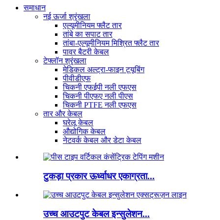
समाधान
नई ऊर्जा श्रृंखला
एल्यूमीनियम फ्लैट तार
तांबे का सपाट तार
तांबा-एल्यूमीनियम मिश्रित फ्लैट तार
पावर बैटरी केबल
टेफ्लॉन श्रृंखला
मेडिकल अल्ट्रा-फाइन ट्यूबिंग
पीवीडीएफ
चिकनी एफईपी नली एफएस
चिकनी पीएफए ​​नली पीएस
चिकनी PTFE नली एफएस
तार और केबल
घरेलू केबल
औद्योगिक केबल
नेटवर्क केबल और डेटा केबल
टुकड़ा प्रकार ऊर्ध्वाधर एकाग्रता...
उच्च आउटपुट केबल इन्सुलेशन...