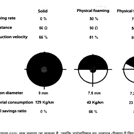
लगभग 66% तक बचाया जा सकता है, जबकि ट्रांसमिशन दर अनुपात (वैक्यूम में सिग