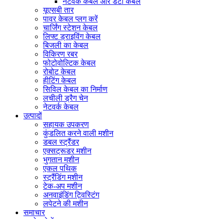
नेटवर्क केबल और डेटा केबल
यूएसबी तार
पावर केबल प्लग करें
चार्जिंग स्टेशन केबल
लिफ्ट ड्राइविंग केबल
बिजली का केबल
विकिरण रबर
फोटोवोल्टिक केबल
रोबोट केबल
हीटिंग केबल
सिविल केबल का निर्माण
लचीली ड्रैग चेन
नेटवर्क केबल
उत्पादों
सहायक उपकरण
कुंडलित करने वाली मशीन
डबल स्ट्रैंडर
एक्सट्रूडर मशीन
भुगतान मशीन
एकल पथिक
स्ट्रैंडिंग मशीन
टेक-अप मशीन
अनवाइंडिंग ट्विस्टिंग
लपेटने की मशीन
समाचार