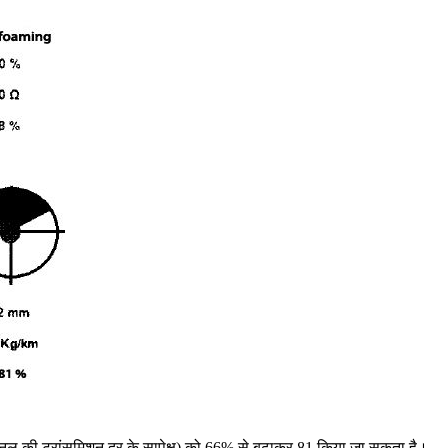
्नल की ट्रांसमिशन दर के सापेक्ष) को 66% से बढ़ाकर 81 किया जा सकता है।