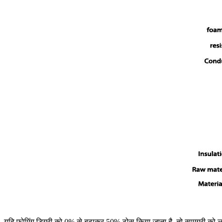
यदि फोमिंग डिग्री को 0% से बढ़ाकर 50% ठोस किया जाता है, तो सामग्री को 