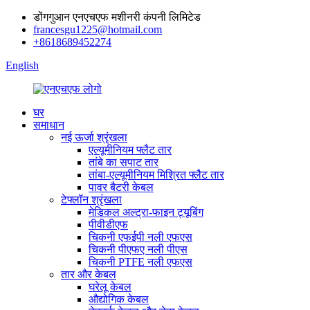
डोंगगुआन एनएचएफ मशीनरी कंपनी लिमिटेड
francesgu1225@hotmail.com
+8618689452274
English
घर
समाधान
नई ऊर्जा श्रृंखला
एल्यूमीनियम फ्लैट तार
तांबे का सपाट तार
तांबा-एल्यूमीनियम मिश्रित फ्लैट तार
पावर बैटरी केबल
टेफ्लॉन श्रृंखला
मेडिकल अल्ट्रा-फाइन ट्यूबिंग
पीवीडीएफ
चिकनी एफईपी नली एफएस
चिकनी पीएफए ​​नली पीएस
चिकनी PTFE नली एफएस
तार और केबल
घरेलू केबल
औद्योगिक केबल